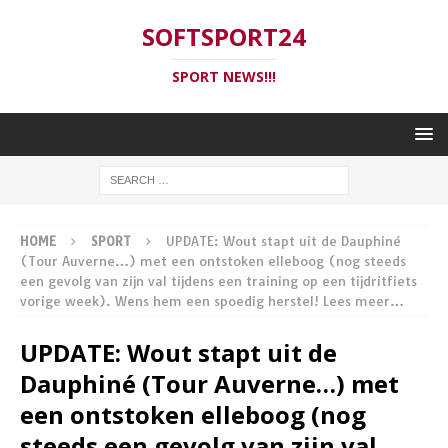
SOFTSPORT24
SPORT NEWS!!!
HOME
SPORT
UPDATE: Wout stapt uit de Dauphiné
(Tour Auverne…) met een ontstoken elleboog (nog steeds
een gevolg van zijn val tijdens een training op een tijdritfiets
vorige week). Wens hem een ​​spoedig herstel! Lees meer…
UPDATE: Wout stapt uit de
Dauphiné (Tour Auverne…) met
een ontstoken elleboog (nog
steeds een gevolg van zijn val