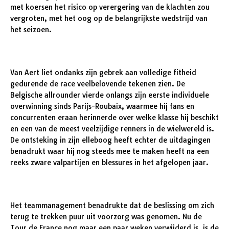
met koersen het risico op verergering van de klachten zou
vergroten, met het oog op de belangrijkste wedstrijd van
het seizoen.
Van Aert liet ondanks zijn gebrek aan volledige fitheid
gedurende de race veelbelovende tekenen zien. De
Belgische allrounder vierde onlangs zijn eerste individuele
overwinning sinds Parijs-Roubaix, waarmee hij fans en
concurrenten eraan herinnerde over welke klasse hij beschikt
en een van de meest veelzijdige renners in de wielwereld is.
De ontsteking in zijn elleboog heeft echter de uitdagingen
benadrukt waar hij nog steeds mee te maken heeft na een
reeks zware valpartijen en blessures in het afgelopen jaar.
Het teammanagement benadrukte dat de beslissing om zich
terug te trekken puur uit voorzorg was genomen. Nu de
Tour de France nog maar een paar weken verwijderd is, is de