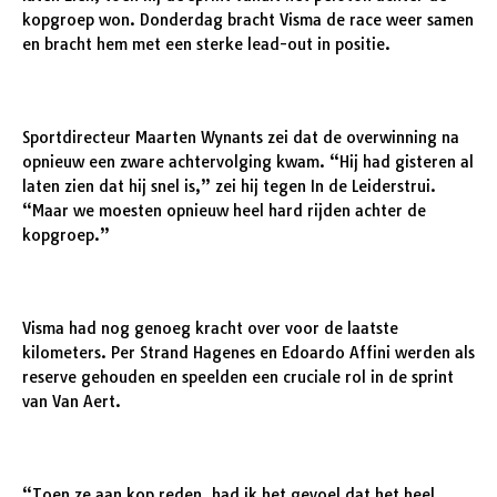
kopgroep won. Donderdag bracht Visma de race weer samen
en bracht hem met een sterke lead-out in positie.
Sportdirecteur Maarten Wynants zei dat de overwinning na
opnieuw een zware achtervolging kwam. “Hij had gisteren al
laten zien dat hij snel is,” zei hij tegen In de Leiderstrui.
“Maar we moesten opnieuw heel hard rijden achter de
kopgroep.”
Visma had nog genoeg kracht over voor de laatste
kilometers. Per Strand Hagenes en Edoardo Affini werden als
reserve gehouden en speelden een cruciale rol in de sprint
van Van Aert.
“Toen ze aan kop reden, had ik het gevoel dat het heel